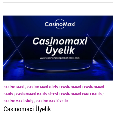
CASINO MAXI
/
CASINO MAXI GIRIŞ
/
CASINOMAXI
/
CASINOMAXI
BAHIS
/
CASINOMAXI BAHIS SITESI
/
CASINOMAXI CANLI BAHIS
/
CASINOMAXI GIRIŞ
/
CASINOMAXI ÜYELIK
Casinomaxi Üyelik