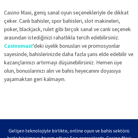
Casino Maxi, geniş sanal oyun seçenekleriyle de dikkat
çeker. Canlı bahisler, spor bahisleri, slot makineleri,
poker, blackjack, rulet gibi birçok sanal ve canlı seçenek
arasından istediğinizi rahatlıkla tercih edebilirsiniz.
Casinomaxi
‘deki üyelik bonusları ve promosyonlar
sayesinde, bahislerinizde daha fazla şans elde edebilir ve
kazançlarınızı artırmayı düşünebilirsiniz. Hemen üye
olun, bonuslarınızı alın ve bahis heyecanını doyasıya
yaşamaktan geri kalmayın.
Gelişen teknolojiyle birlikte, online oyun ve bahis sektörü